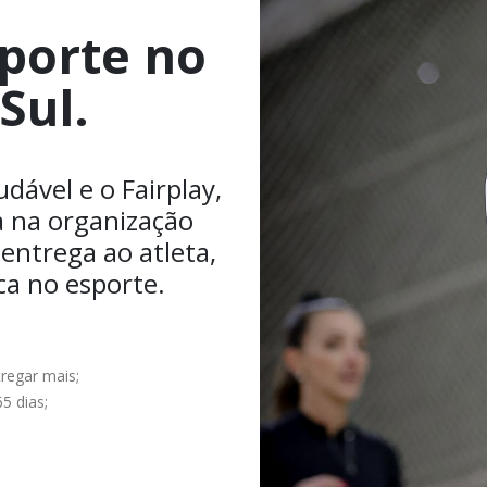
sporte no
Sul.
ável e o Fairplay,
a na organização
 entrega ao atleta,
ca no esporte.
regar mais;
5 dias;