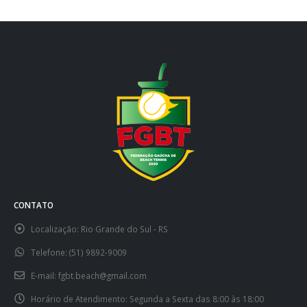
CONTATO
Localização:
Rio Grande do Sul - RS
Telefone:
(51) 9892-9009
E-mail:
fgbt.beach@gmail.com
Horário de Atendimento:
Segunda a Sexta das 8:00 às 18:00