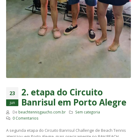
2. etapa do Circuito
23
Banrisul em Porto Alegre
jun
De
beachtennisgaucho.com.br
Sem categoria
0 Comentarios
A segunda etapa do Circuito Banrisul Challenge de Beach Tennis
aterrizou em Porto Alegre, mais precisamente no BAH BEACH